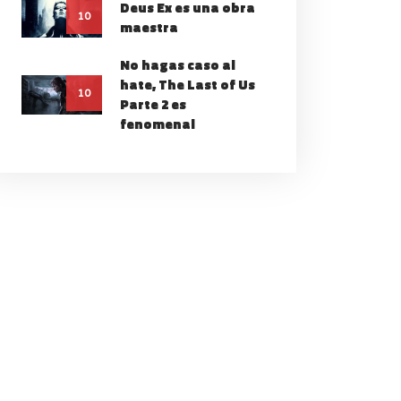
Deus Ex es una obra
10
maestra
No hagas caso al
hate, The Last of Us
10
Parte 2 es
fenomenal
 KING OF FIGHTERS
XI MERECE MÁS
ECONOCIMIENTO