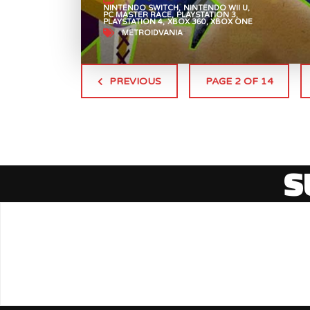
NINTENDO SWITCH
NINTENDO WII U
PC MASTER RACE
PLAYSTATION 3
PLAYSTATION 4
XBOX 360
XBOX ONE
METROIDVANIA
PREVIOUS
PAGE 2 OF 14
S