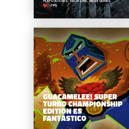
PLAYSTATION 5
XBOX ONE
XBOX SERIES
FPS
GUACAMELEE! SUPER
TURBO CHAMPIONSHIP
EDITION ES
FANTÁSTICO