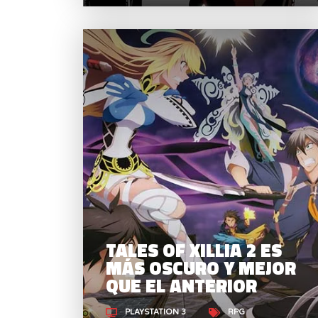
TALES OF XILLIA 2 ES
MÁS OSCURO Y MEJOR
QUE EL ANTERIOR
PLAYSTATION 3
RPG