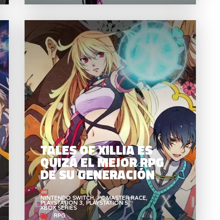
TALES OF XILLIA 2 ES
T
MÁS OSCURO Y MEJOR
QU
QUE EL ANTERIOR
D
TALES OF XILLIA ES
QUIZÁ EL MEJOR RPG
DE SU GENERACIÓN
NINTENDO SWITCH
PC MASTER RACE
PLAYSTATION 3
PLAYSTATION 5
XBOX SERIES
RPG