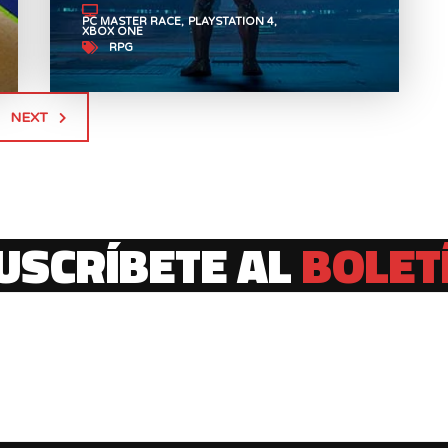
PC MASTER RACE
PLAYSTATION 4
XBOX ONE
RPG
NEXT
USCRÍBETE AL
BOLET