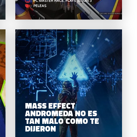
PC MASTER RACE
PLAYSTATION 3
PELEAS
GUACAMELEE! SUPER
TURBO CHAMPIONSHIP
A
EDITION ES
T
MASS EFFECT
FANTÁSTICO
ANDROMEDA NO ES
TAN MALO COMO TE
DIJERON