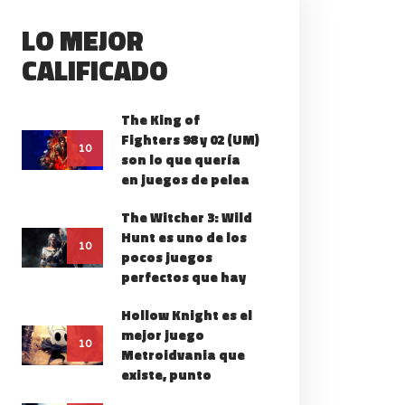
LO MEJOR
CALIFICADO
The King of
Fighters 98 y 02 (UM)
LES OF SYMPHONIA
10
son lo que quería
ES UN CLÁSICO
en juegos de pelea
DISPONIBLE HOY
The Witcher 3: Wild
Hunt es uno de los
10
pocos juegos
perfectos que hay
Hollow Knight es el
mejor juego
10
Metroidvania que
existe, punto