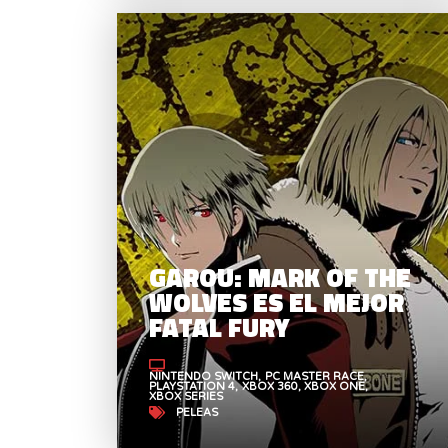
GAROU: MARK OF THE
WOLVES ES EL MEJOR
FATAL FURY
NINTENDO SWITCH
PC MASTER RACE
PLAYSTATION 4
XBOX 360
XBOX ONE
XBOX SERIES
PELEAS