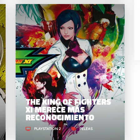
GAROU: MARK OF THE
THE
WOLVES ES EL MEJOR
FATAL FURY
R
THE KING OF FIGHTERS
XI MERECE MÁS
RECONOCIMIENTO
PLAYSTATION 2
PELEAS