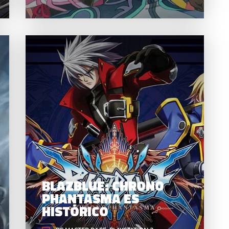
TERMINATOR
B
RESISTANCE ES UN
BUEN FPS PARA FANS
DE TERMINATOR
BLAZBLUE: CHRONO
PHANTASMA ES
HISTÓRICO