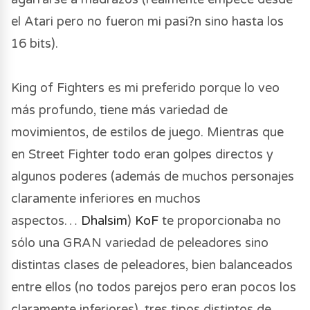
its online matches. Online lobbies can
el Atari pero no fueron mi pasi?n sino hasta los
accommodate up to nine players and features a
16 bits).
spectator mode. Online functions have also been
greatly overhauled, including a replay function
King of Fighters es mi preferido porque lo veo
for battles and settings for matchmaking
más profundo, tiene más variedad de
conditions!
movimientos, de estilos de juego. Mientras que
en Street Fighter todo eran golpes directos y
Aim for the top by winning the ultimate battle
algunos poderes (además de muchos personajes
between 64 popular characters from KOF's
claramente inferiores en muchos
history!
aspectos…
Dhalsim
)
KoF
te proporcionaba no
sólo una GRAN variedad de peleadores sino
https://www.snk-corp.co.jp/us/games/s...
distintas clases de peleadores, bien balanceados
©SNK CORPORATION ALL RIGHTS
entre ellos (no todos parejos pero eran pocos los
RESERVED.
claramente inferiores), tres tipos distintos de