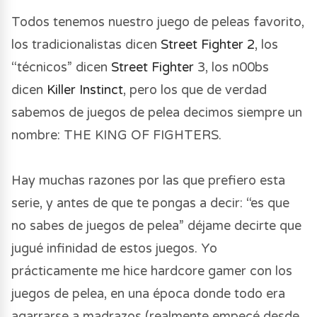
Todos tenemos nuestro juego de peleas favorito,
THE KING OF FIGHTERS '98 ULTIMATE
los tradicionalistas dicen
Street Fighter 2
, los
MATCH FINAL EDITION, a fully tuned-up
“técnicos” dicen
Street Fighter
3, los n00bs
version of KOF '98 which is still an immensely
dicen
Killer Instinct
, pero los que de verdad
popular game in the KOF series, is finally coming
sabemos de juegos de pelea decimos siempre un
to PlayStation®4!
nombre: THE KING OF FIGHTERS.
Based on KOF '98, this new "ULTIMATE
Hay muchas razones por las que prefiero esta
MATCH" features a unique new "Ultimate Mode"
serie, y antes de que te pongas a decir: “es que
system and game balance adjustments. Various
no sabes de juegos de pelea” déjame decirte que
game modes such as "Challenge Mode" and
jugué infinidad de estos juegos. Yo
"Practice Mode" have also been added!
prácticamente me hice hardcore gamer con los
juegos de pelea, en una época donde todo era
In addition, this title adopts rollback netcode for
agarrarse a madrazos (realmente empecé desde