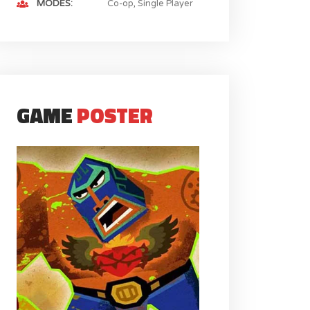
MODES
Co-op
Single Player
GAME
POSTER