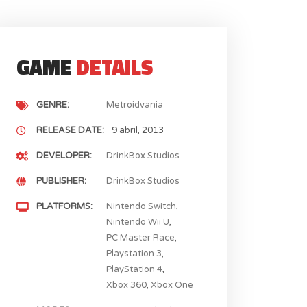
GAME
DETAILS
GENRE
Metroidvania
RELEASE DATE
9 abril, 2013
DEVELOPER
DrinkBox Studios
PUBLISHER
DrinkBox Studios
PLATFORMS
Nintendo Switch
Nintendo Wii U
PC Master Race
Playstation 3
PlayStation 4
Xbox 360
Xbox One