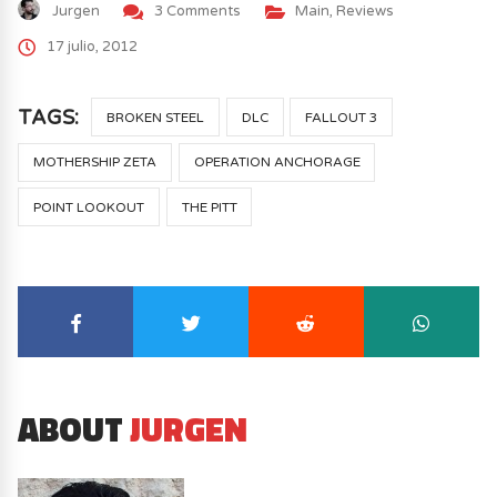
Jurgen
3 Comments
Main
,
Reviews
17 julio, 2012
TAGS:
BROKEN STEEL
DLC
FALLOUT 3
MOTHERSHIP ZETA
OPERATION ANCHORAGE
POINT LOOKOUT
THE PITT
ABOUT
JURGEN