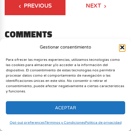
PREVIOUS
NEXT
COMMENTS
Gestionar consentimiento
EL CARLOS
Concuerdo con que puede ser el mejor
Para ofrecer las mejores experiencias, utilizamos tecnologías como
las cookies para almacenar y/o acceder a la información del
juego de esta generacion y tambien es lo
dispositivo. El consentimiento de estas tecnologías nos permitirá
mejor q ue he jugado, siempre tuve la duda
procesar datos como el comportamiento de navegación o las
de si vvalian la pena estos dlc ya que
identificaciones únicas en este sitio. No consentir o retirar el
considere comprarlos y sobretodo porque
consentimiento, puede afectar negativamente a ciertas características
y funciones.
cada uno vale 10 dls en la psn, me inclino
mas por broken steel y point lookout.
ACEPTAR
0
0
Opt-out preferences
Términos y Condiciones
Política de privacidad
19 JULIO, 2012
REPLY