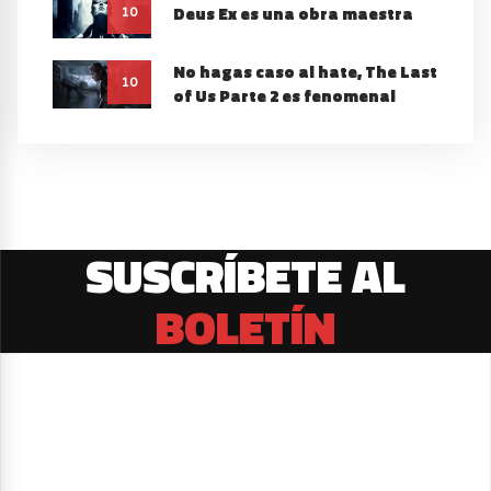
Deus Ex es una obra maestra
10
No hagas caso al hate, The Last
10
of Us Parte 2 es fenomenal
SUSCRÍBETE AL
BOLETÍN