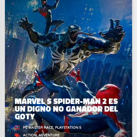
MARVEL S SPIDER-MAN 2 ES
UN DIGNO NO GANADOR DEL
GOTY
PC MASTER RACE
PLAYSTATION 5
ACTION
ADVENTURE