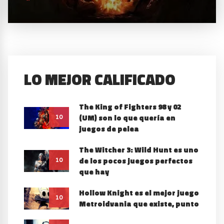
LO MEJOR CALIFICADO
The King of Fighters 98 y 02
(UM) son lo que quería en
10
juegos de pelea
The Witcher 3: Wild Hunt es uno
de los pocos juegos perfectos
10
que hay
Hollow Knight es el mejor juego
10
Metroidvania que existe, punto