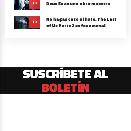
Deus Ex es una obra maestra
10
No hagas caso al hate, The Last
10
of Us Parte 2 es fenomenal
SUSCRÍBETE AL
BOLETÍN