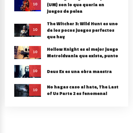
(UM) son lo que quería en
10
juegos de pelea
The Witcher 3: Wild Hunt es uno
de los pocos juegos perfectos
10
que hay
Hollow Knight es el mejor juego
10
Metroidvania que existe, punto
Deus Ex es una obra maestra
10
No hagas caso al hate, The Last
10
of Us Parte 2 es fenomenal