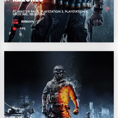
PC MASTER RACE
PLAYSTATION 3
PLAYSTATION 4
XBOX 360
XBOX ONE
899MXN
FPS