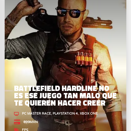
E
BATTLEFIELD HARDLINE NO
ES ESE JUEGO TAN MALO QUE
TE QUIEREN HACER CREER
PC MASTER RACE
PLAYSTATION 4
XBOX ONE
899MXN
FPS