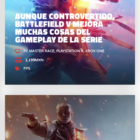
AUNQUE CONTROVERTIDO,
BATTLEFIELD V MEJORA
MUCHAS COSAS DEL
GAMEPLAY DE LA SERIE
PC MASTER RACE
PLAYSTATION 4
XBOX ONE
1,199MXN
FPS