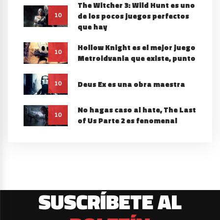
The Witcher 3: Wild Hunt es uno
de los pocos juegos perfectos
10
que hay
Hollow Knight es el mejor juego
10
Metroidvania que existe, punto
Deus Ex es una obra maestra
10
No hagas caso al hate, The Last
10
of Us Parte 2 es fenomenal
SUSCRÍBETE AL