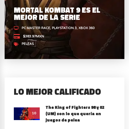
MORTAL KOMBAT 9 ES EL
MEJOR DE LA SERIE
PC MASTER RACE
PLAYSTATION 3
XBOX 360
$383.97MXN
PELEAS
LO MEJOR CALIFICADO
The King of Fighters 98 y 02
(UM) son lo que quería en
10
juegos de pelea