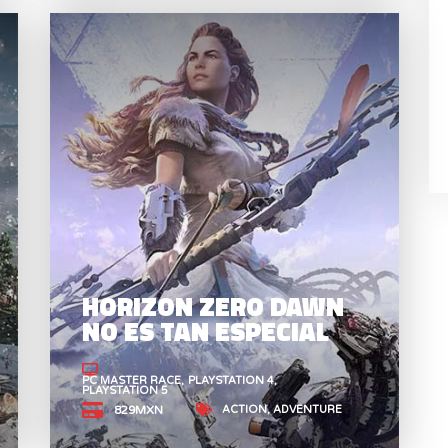
HORIZON FORBIDDEN
HO
WEST ESTÁ
NO
SOBREVALORADÍSIMO
HORIZON ZERO DAWN
NO ES TAN ESPECIAL
PC MASTER RACE
PLAYSTATION 4
PLAYSTATION 5
ACTION
ADVENTURE
829MXN