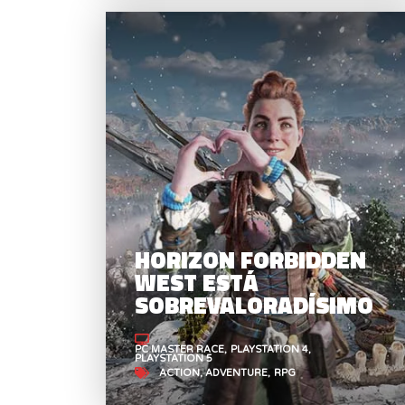
HORIZON FORBIDDEN
WEST ESTÁ
SOBREVALORADÍSIMO
PC MASTER RACE
PLAYSTATION 4
PLAYSTATION 5
ACTION
ADVENTURE
RPG