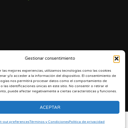
Gestionar consentimiento
r las mejores experiencias, utilizamos tecnologías como las cookies
nar y/o acceder a la información del dispositivo. El consentimiento de
logías nos permitirá procesar datos como el comportamiento de
 las identificaciones únicas en este sitio. No consentir o retirar el
nto, puede afectar negativamente a ciertas características y funciones.
ACEPTAR
t-out preferences
Términos y Condiciones
Política de privacidad
 Condiciones
Ingresa
Opt-out preferences