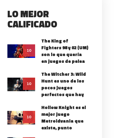
LO MEJOR
CALIFICADO
The King of
Fighters 98 y 02 (UM)
LLZONE 3 ES EL FPS
10
son lo que quería
ÁS GENÉRICO DEL
en juegos de pelea
MUNDO
The Witcher 3: Wild
Hunt es uno de los
10
pocos juegos
perfectos que hay
Hollow Knight es el
mejor juego
10
Metroidvania que
existe, punto