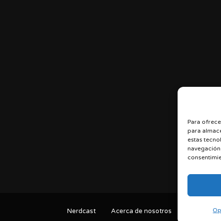
Para ofrece
para almace
estas tecno
navegación o
consentimie
Op
Nerdcast
Acerca de nosotros
Términos y