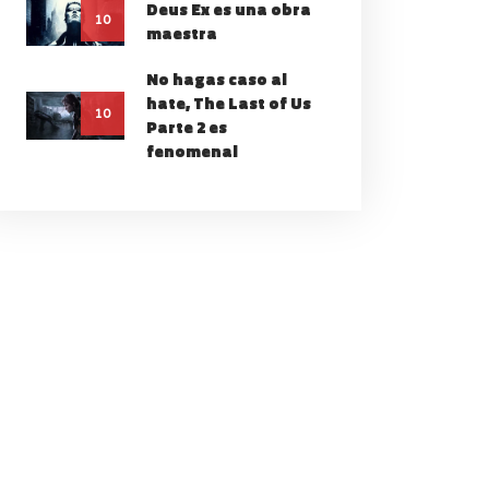
Deus Ex es una obra
10
maestra
No hagas caso al
hate, The Last of Us
10
Parte 2 es
fenomenal
RIZON ZERO DAWN
 ES TAN ESPECIAL