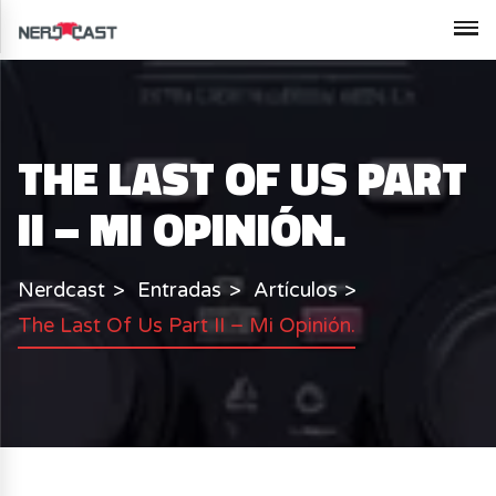
THE LAST OF US PART
II – MI OPINIÓN.
Nerdcast
Entradas
Artículos
The Last Of Us Part II – Mi Opinión.