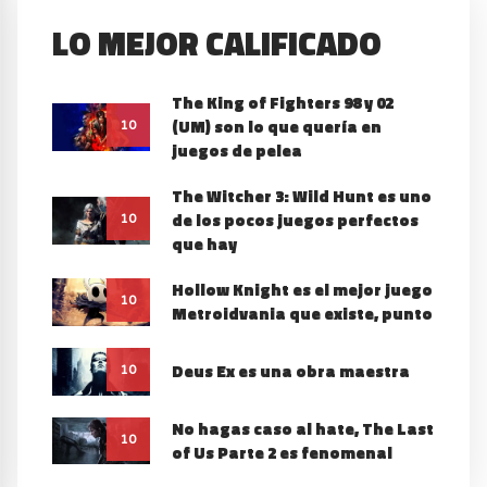
LO MEJOR CALIFICADO
The King of Fighters 98 y 02
(UM) son lo que quería en
10
juegos de pelea
The Witcher 3: Wild Hunt es uno
de los pocos juegos perfectos
10
que hay
Hollow Knight es el mejor juego
10
Metroidvania que existe, punto
Deus Ex es una obra maestra
10
No hagas caso al hate, The Last
10
of Us Parte 2 es fenomenal