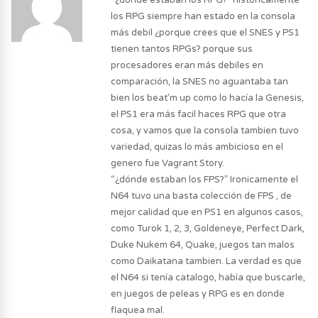
“¿dónde estaban los RPG?” historicamente
los RPG siempre han estado en la consola
más debil ¿porque crees que el SNES y PS1
tienen tantos RPGs? porque sus
procesadores eran más debiles en
comparación, la SNES no aguantaba tan
bien los beat’m up como lo hacía la Genesis,
el PS1 era más facil haces RPG que otra
cosa, y vamos que la consola tambien tuvo
variedad, quizas lo más ambicioso en el
genero fue Vagrant Story.
“¿dónde estaban los FPS?” Ironicamente el
N64 tuvo una basta colección de FPS , de
mejor calidad que en PS1 en algunos casos,
como Turok 1, 2, 3, Goldeneye, Perfect Dark,
Duke Nukem 64, Quake, juegos tan malos
como Daikatana tambien. La verdad es que
el N64 si tenía catalogo, había que buscarle,
en juegos de peleas y RPG es en donde
flaquea mal.