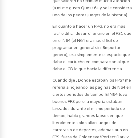
que salieron no recibian mucha atencion
(a mi me gusto Quest 64 y se le considera
uno de los peores juegos de la historia).
En cuanto a hacer un RPG, no era mas
facil o dificil desarrollar uno en el PS1 que
en el N64 (el N64 era mas dificil de
programar en general sin i9mportar
genero), era simplemente el espacio que
daba el cartucho en comparacion al que
daba el CD lo que hacia la diferencia.
Cuando dije ¿Donde estaban los FPS? me
referia a hojeando las paginas de N64 en
ciertos periodos de tiempo. El N64 tuvo
buenos FPS pero la mayoria estaban
lanzados durante el mismo periodo de
tiempo, habia grandes lapsos en que
literalmente solo salian juegos de
carreras o de deportes, ademas aun en
FPS, fuera de Goldeneye/Perfect Dark y