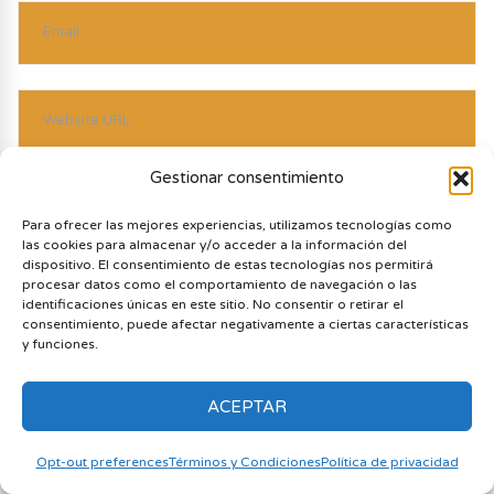
Gestionar consentimiento
SUBMIT
Para ofrecer las mejores experiencias, utilizamos tecnologías como
las cookies para almacenar y/o acceder a la información del
dispositivo. El consentimiento de estas tecnologías nos permitirá
procesar datos como el comportamiento de navegación o las
Este sitio usa Akismet para reducir el spam.
identificaciones únicas en este sitio. No consentir o retirar el
consentimiento, puede afectar negativamente a ciertas características
Aprende cómo se procesan los datos de tus
y funciones.
comentarios
.
ACEPTAR
Opt-out preferences
Términos y Condiciones
Política de privacidad