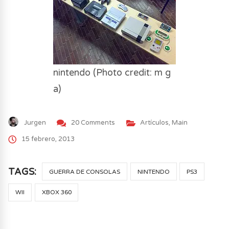
nintendo (Photo credit: m g
a)
Jurgen
20 Comments
Artículos
,
Main
15 febrero, 2013
TAGS:
GUERRA DE CONSOLAS
NINTENDO
PS3
WII
XBOX 360