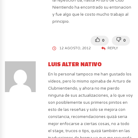
la repeticion da, hasta Arturo de Club
Nientiendo ha encontrado su entonacion
y fue algo que le costo mucho trabajo al
principio.
0
0
12 AGOSTO, 2012
REPLY
LUIS ALTER NATIVO
En lo personal tampoco me han gustado los
vídeos, pero lo mismo opinaba de Arturo de
Clubnientiendo, y ahora no me pierdo
ninguna de sus actualizaciones, a lo que voy
son posiblemente sus primeros pinitos en
esto de las reseñas y solo se mejora con
constancia, recomendaciones quizá seria
mejor enfocarse a ciertas cosas, no a todo
el stage, trucos o tips, quizá también en las
traducciones de broma ya que me recuerda