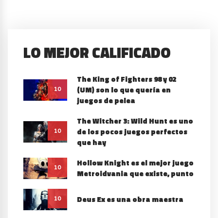
LO MEJOR CALIFICADO
The King of Fighters 98 y 02
(UM) son lo que quería en
10
juegos de pelea
The Witcher 3: Wild Hunt es uno
de los pocos juegos perfectos
10
que hay
Hollow Knight es el mejor juego
10
Metroidvania que existe, punto
Deus Ex es una obra maestra
10