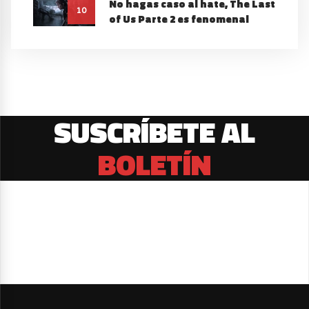
No hagas caso al hate, The Last
10
of Us Parte 2 es fenomenal
SUSCRÍBETE AL
BOLETÍN