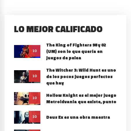
LO MEJOR CALIFICADO
The King of Fighters 98 y 02
(UM) son lo que quería en
10
juegos de pelea
The Witcher 3: Wild Hunt es uno
de los pocos juegos perfectos
10
que hay
Hollow Knight es el mejor juego
10
Metroidvania que existe, punto
Deus Ex es una obra maestra
10