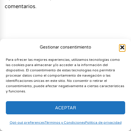
comentarios
.
Gestionar consentimiento
LO MEJOR CALIFICADO
Para ofrecer las mejores experiencias, utilizamos tecnologías como
las cookies para almacenar y/o acceder a la información del
dispositivo. El consentimiento de estas tecnologías nos permitirá
The King of Fighters 98 y 02
procesar datos como el comportamiento de navegación o las
(UM) son lo que quería en
10
identificaciones únicas en este sitio. No consentir o retirar el
juegos de pelea
consentimiento, puede afectar negativamente a ciertas características
y funciones.
The Witcher 3: Wild Hunt es uno
de los pocos juegos perfectos
10
ACEPTAR
que hay
Opt-out preferences
Términos y Condiciones
Política de privacidad
Hollow Knight es el mejor juego
10
Metroidvania que existe, punto