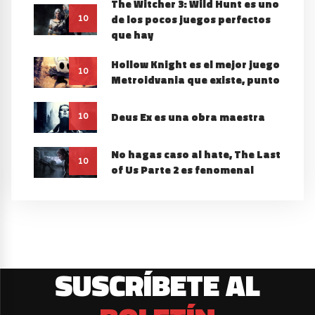
The Witcher 3: Wild Hunt es uno
de los pocos juegos perfectos
10
que hay
Hollow Knight es el mejor juego
10
Metroidvania que existe, punto
Deus Ex es una obra maestra
10
No hagas caso al hate, The Last
10
of Us Parte 2 es fenomenal
SUSCRÍBETE AL