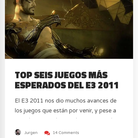
TOP SEIS JUEGOS MÁS
ESPERADOS DEL E3 2011
El E3 2011 nos dio muchos avances de
los juegos que están por venir, y pese a
que el WiiU es el tema de conversación
en el mundo nerd, a mí me interesan más
Jurgen
14 Comments