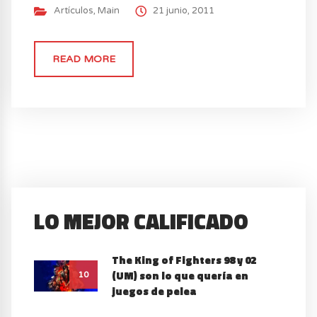
los juegos.
Artículos
,
Main
21 junio, 2011
READ MORE
LO MEJOR CALIFICADO
The King of Fighters 98 y 02
(UM) son lo que quería en
10
juegos de pelea