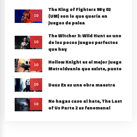
The King of Fighters 98 y 02
(UM) son lo que quería en
10
juegos de pelea
The Witcher 3: Wild Hunt es uno
de los pocos juegos perfectos
10
que hay
Hollow Knight es el mejor juego
10
Metroidvania que existe, punto
Deus Ex es una obra maestra
10
No hagas caso al hate, The Last
10
of Us Parte 2 es fenomenal