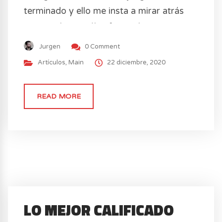
terminado y ello me insta a mirar atrás
para analizar cuáles fueron los mejores
juegos que alcancé a jugar durante estos
Jurgen
0 Comment
años de 2013 a 2020.
Artículos
,
Main
22 diciembre, 2020
READ MORE
LO MEJOR CALIFICADO