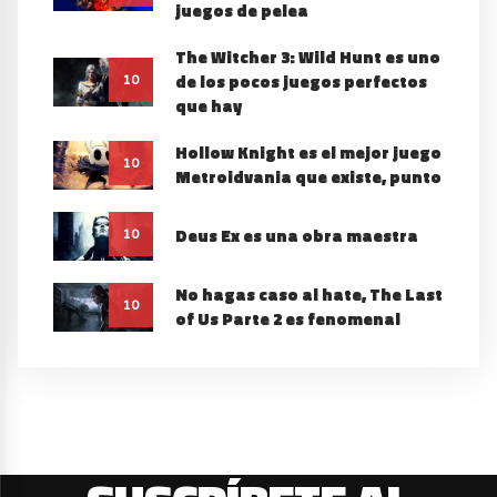
juegos de pelea
The Witcher 3: Wild Hunt es uno
de los pocos juegos perfectos
10
que hay
Hollow Knight es el mejor juego
10
Metroidvania que existe, punto
Deus Ex es una obra maestra
10
No hagas caso al hate, The Last
10
of Us Parte 2 es fenomenal