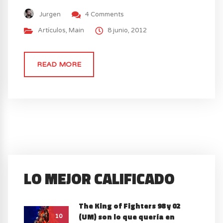
Jurgen
4 Comments
Artículos
,
Main
8 junio, 2012
READ MORE
LO MEJOR CALIFICADO
The King of Fighters 98 y 02
(UM) son lo que quería en
10