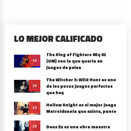
LO MEJOR CALIFICADO
The King of Fighters 98 y 02
(UM) son lo que quería en
10
juegos de pelea
The Witcher 3: Wild Hunt es uno
de los pocos juegos perfectos
10
que hay
Hollow Knight es el mejor juego
10
Metroidvania que existe, punto
Deus Ex es una obra maestra
10