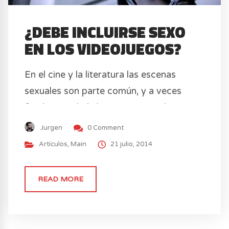
¿DEBE INCLUIRSE SEXO
EN LOS VIDEOJUEGOS?
En el cine y la literatura las escenas
sexuales son parte común, y a veces
fundamental, de la trama, sin embargo
este aspecto de la vida tiene poco de
Jurgen
0 Comment
empezar a emplearse en los videojuegos.
Artículos
,
Main
21 julio, 2014
READ MORE