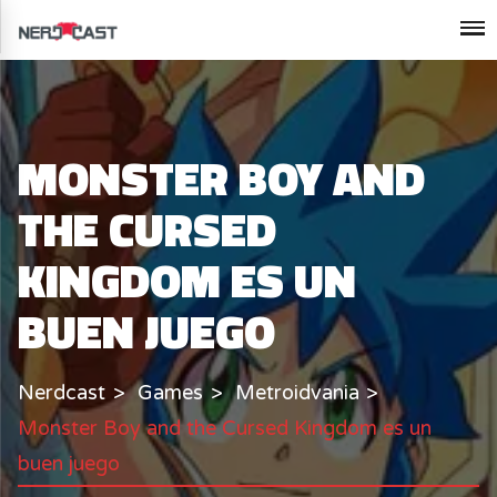
MONSTER BOY AND
THE CURSED
KINGDOM ES UN
BUEN JUEGO
Nerdcast
Games
Metroidvania
Monster Boy and the Cursed Kingdom es un
buen juego