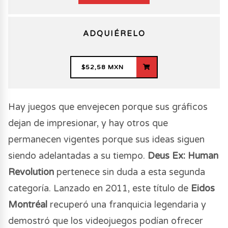
Deus Ex: Human Revolution es una obra maestra
ADQUIÉRELO
indiscutible de la ciencia ficción y el género RPG
de acción, logrando revivir con maestría el
$52,58 MXN
legado de una franquicia legendaria. Con una
atmósfera cyberpunk impecable y una narrativa
Hay juegos que envejecen porque sus gráficos
profunda sobre el transhumanismo, el juego brilla
dejan de impresionar, y hay otros que
con luz propia gracias a su soberño diseño de
permanecen vigentes porque sus ideas siguen
niveles y una libertad de elección apabullante,
siendo adelantadas a su tiempo.
Deus Ex: Human
permitiéndote abordar cada dilema y misión
Revolution
pertenece sin duda a esta segunda
mediante el sigilo hackeando sistemas, la
categoría. Lanzado en 2011, este título de
Eidos
diplomacia o la acción directa.
Montréal
recuperó una franquicia legendaria y
demostró que los videojuegos podían ofrecer