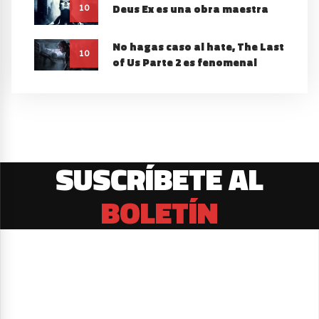
Deus Ex es una obra maestra
10
No hagas caso al hate, The Last
10
of Us Parte 2 es fenomenal
SUSCRÍBETE AL
BOLETÍN