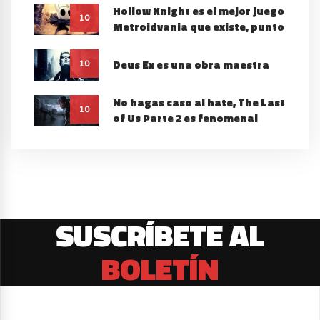
Hollow Knight es el mejor juego
10
Metroidvania que existe, punto
Deus Ex es una obra maestra
10
No hagas caso al hate, The Last
10
of Us Parte 2 es fenomenal
SUSCRÍBETE AL
BOLETÍN