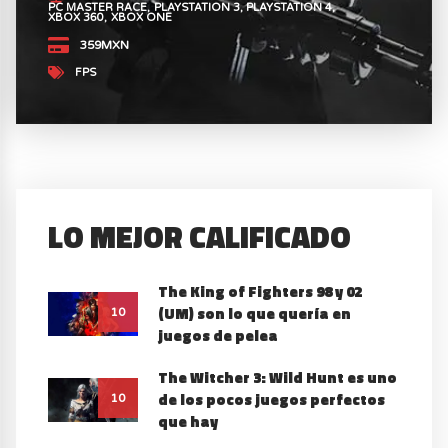
PC MASTER RACE
PLAYSTATION 3
PLAYSTATION 4
XBOX 360
XBOX ONE
359MXN
FPS
LO MEJOR CALIFICADO
The King of Fighters 98 y 02
(UM) son lo que quería en
10
juegos de pelea
The Witcher 3: Wild Hunt es uno
de los pocos juegos perfectos
10
que hay