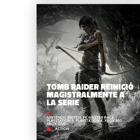
TOMB RAIDER REINICIÓ
MAGISTRALMENTE A
LA SERIE
NINTENDO SWITCH
PC MASTER RACE
PLAYSTATION 3
PLAYSTATION 4
XBOX 360
XBOX ONE
ACTION