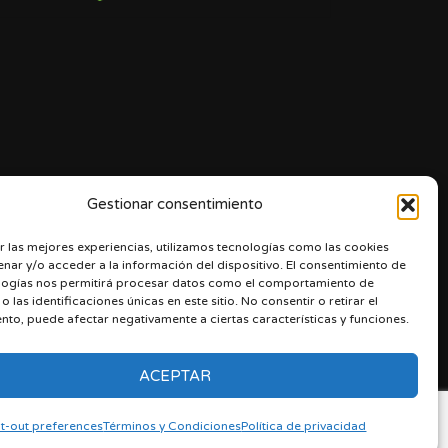
Gestionar consentimiento
r las mejores experiencias, utilizamos tecnologías como las cookies
nar y/o acceder a la información del dispositivo. El consentimiento de
logías nos permitirá procesar datos como el comportamiento de
 las identificaciones únicas en este sitio. No consentir o retirar el
nto, puede afectar negativamente a ciertas características y funciones.
ACEPTAR
t-out preferences
Términos y Condiciones
Política de privacidad
 Condiciones
Ingresa
Opt-out preferences