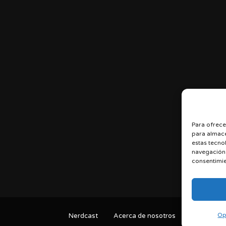
Para ofrece
para almace
estas tecno
navegación o
consentimie
Op
Nerdcast
Acerca de nosotros
Términos y