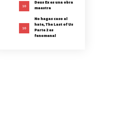
Deus Ex es una obra
10
maestra
No hagas caso al
hate, The Last of Us
10
Parte 2 es
fenomenal