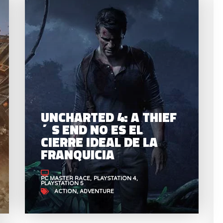
UNC
UNCHARTED 3: DRAKE’S
DECEPTION ES EL
C
MEJOR DE LA SERIE
UNCHARTED 4: A THIEF
´S END NO ES EL
CIERRE IDEAL DE LA
FRANQUICIA
PC MASTER RACE
PLAYSTATION 4
PLAYSTATION 5
ACTION
ADVENTURE