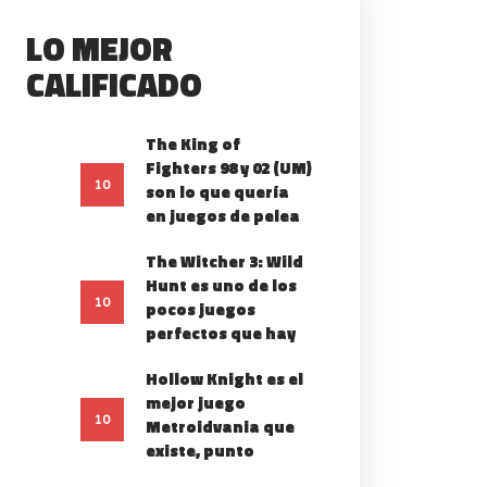
LO MEJOR
CALIFICADO
The King of
HARTED 4: A THIEF
Fighters 98 y 02 (UM)
10
son lo que quería
´S END NO ES EL
en juegos de pelea
IERRE IDEAL DE LA
FRANQUICIA
The Witcher 3: Wild
Hunt es uno de los
10
pocos juegos
perfectos que hay
Hollow Knight es el
mejor juego
10
Metroidvania que
existe, punto