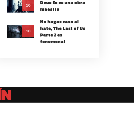
Deus Ex es una obra
10
maestra
No hagas caso al
hate, The Last of Us
10
Parte 2 es
fenomenal
ÍN