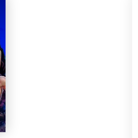
THE KING OF FIGHTERS
98 Y 02 (UM) SON LO
QUE QUERÍA EN JUEGOS
DE PELEA