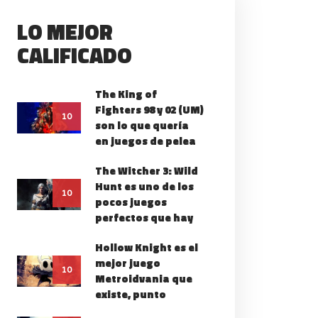
LO MEJOR
CALIFICADO
The King of
Fighters 98 y 02 (UM)
10
son lo que quería
en juegos de pelea
The Witcher 3: Wild
Hunt es uno de los
10
pocos juegos
perfectos que hay
Hollow Knight es el
mejor juego
10
Metroidvania que
existe, punto