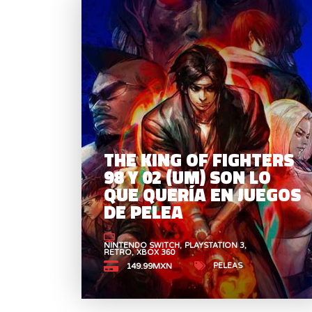
THE KING OF FIGHTERS
98 Y 02 (UM) SON LO
QUE QUERÍA EN JUEGOS
DE PELEA
NINTENDO SWITCH
PLAYSTATION 3
RETRO
XBOX 360
PELEAS
149.99MXN