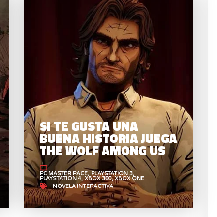
THE WALKING DEAD
BUE
ESTÁ GENIAL
TH
SI TE GUSTA UNA
BUENA HISTORIA JUEGA
THE WOLF AMONG US
PC MASTER RACE
PLAYSTATION 3
PLAYSTATION 4
XBOX 360
XBOX ONE
NOVELA INTERACTIVA