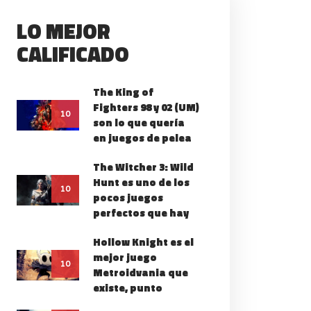
LO MEJOR
CALIFICADO
The King of
Fighters 98 y 02 (UM)
SI TE GUSTA UNA
10
son lo que quería
NA HISTORIA JUEGA
en juegos de pelea
E WOLF AMONG US
The Witcher 3: Wild
Hunt es uno de los
10
pocos juegos
perfectos que hay
Hollow Knight es el
mejor juego
10
Metroidvania que
existe, punto