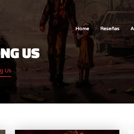
Home
Reseñas
A
NG US
g Us