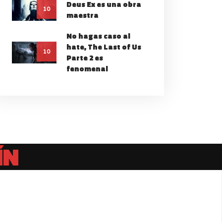
Deus Ex es una obra
10
maestra
No hagas caso al
hate, The Last of Us
10
Parte 2 es
fenomenal
ÍN