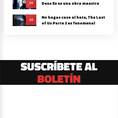
Deus Ex es una obra maestra
10
No hagas caso al hate, The Last
10
of Us Parte 2 es fenomenal
SUSCRÍBETE AL
BOLETÍN