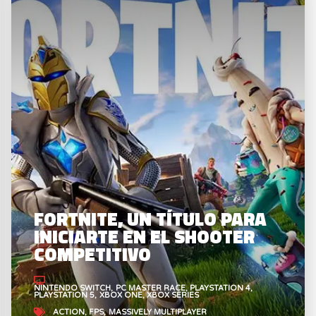
FORTNITE, UN TÍTULO PARA
INICIARTE EN EL SHOOTER
COMPETITIVO
NINTENDO SWITCH
PC MASTER RACE
PLAYSTATION 4
PLAYSTATION 5
XBOX ONE
XBOX SERIES
ACTION
FPS
MASSIVELY MULTIPLAYER