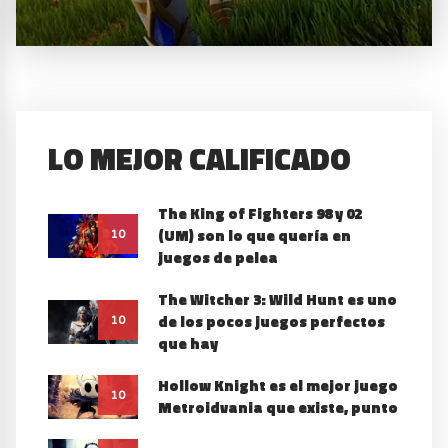
LO MEJOR CALIFICADO
The King of Fighters 98 y 02
(UM) son lo que quería en
10
juegos de pelea
The Witcher 3: Wild Hunt es uno
de los pocos juegos perfectos
10
que hay
Hollow Knight es el mejor juego
10
Metroidvania que existe, punto