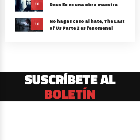
Deus Ex es una obra maestra
10
No hagas caso al hate, The Last
10
of Us Parte 2 es fenomenal
SUSCRÍBETE AL
BOLETÍN