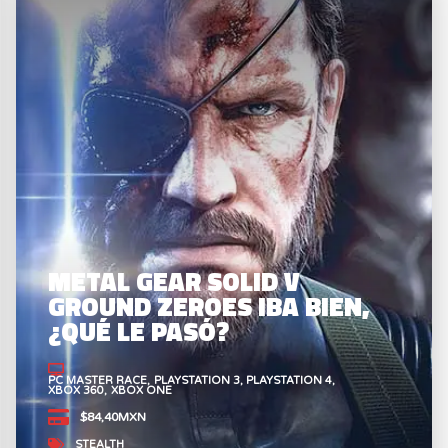
METAL GEAR SOLID V
GROUND ZEROES IBA BIEN,
¿QUÉ LE PASÓ?
PC MASTER RACE
PLAYSTATION 3
PLAYSTATION 4
XBOX 360
XBOX ONE
$84,40MXN
STEALTH