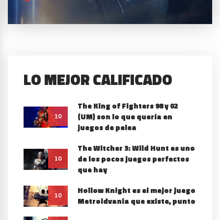
LO MEJOR CALIFICADO
The King of Fighters 98 y 02
(UM) son lo que quería en
10
juegos de pelea
The Witcher 3: Wild Hunt es uno
de los pocos juegos perfectos
10
que hay
Hollow Knight es el mejor juego
10
Metroidvania que existe, punto