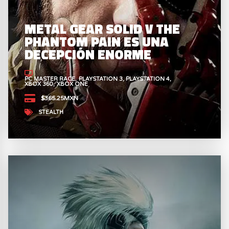
METAL GEAR SOLID V THE
PHANTOM PAIN ES UNA
DECEPCIÓN ENORME
PC MASTER RACE
PLAYSTATION 3
PLAYSTATION 4
XBOX 360
XBOX ONE
$365.25MXN
STEALTH