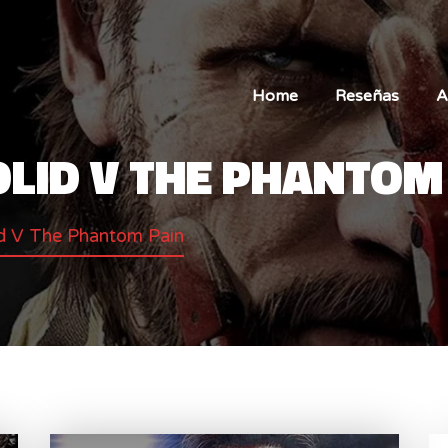
Home
Reseñas
A
LID V THE PHANTOM
id V The Phantom Pain