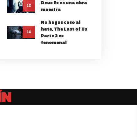
Deus Ex es una obra
10
maestra
No hagas caso al
hate, The Last of Us
10
Parte 2 es
fenomenal
ÍN