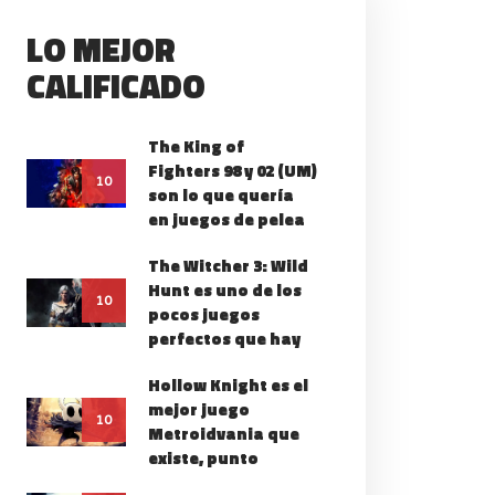
LO MEJOR
CALIFICADO
The King of
Fighters 98 y 02 (UM)
TAL GEAR SOLID V
10
son lo que quería
OUND ZEROES IBA
en juegos de pelea
EN, ¿QUÉ LE PASÓ?
The Witcher 3: Wild
Hunt es uno de los
10
pocos juegos
perfectos que hay
Hollow Knight es el
mejor juego
10
Metroidvania que
existe, punto