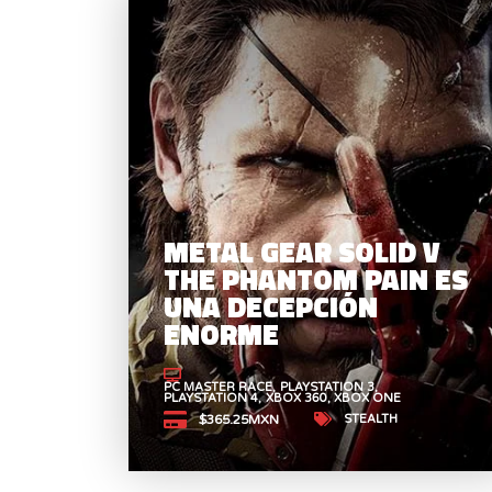
METAL GEAR SOLID V
THE PHANTOM PAIN ES
UNA DECEPCIÓN
ENORME
PC MASTER RACE
PLAYSTATION 3
PLAYSTATION 4
XBOX 360
XBOX ONE
STEALTH
$365.25MXN