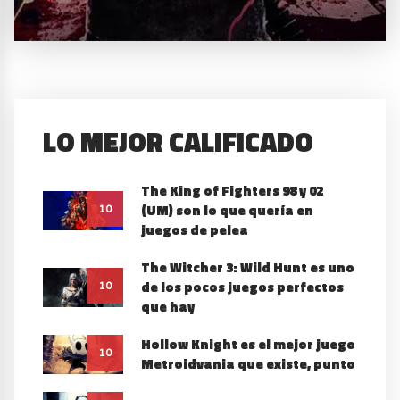
LO MEJOR CALIFICADO
The King of Fighters 98 y 02
(UM) son lo que quería en
10
juegos de pelea
The Witcher 3: Wild Hunt es uno
de los pocos juegos perfectos
10
que hay
Hollow Knight es el mejor juego
10
Metroidvania que existe, punto