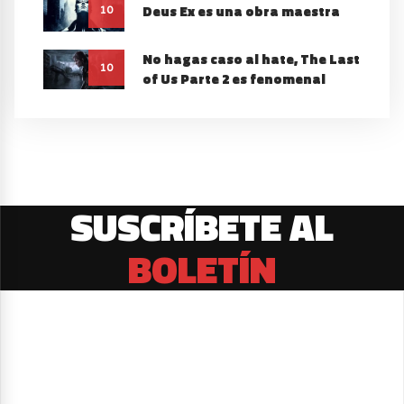
Deus Ex es una obra maestra
10
No hagas caso al hate, The Last
10
of Us Parte 2 es fenomenal
SUSCRÍBETE AL
BOLETÍN