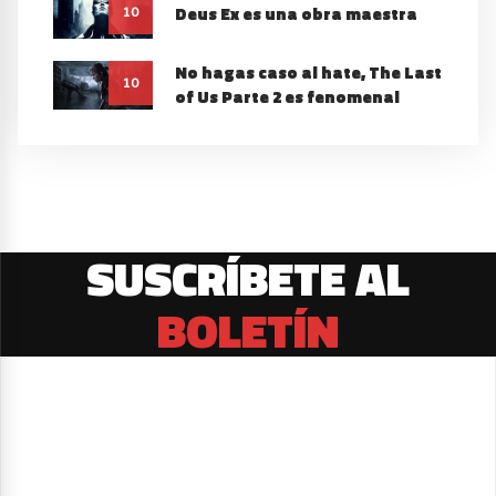
Deus Ex es una obra maestra
10
No hagas caso al hate, The Last
10
of Us Parte 2 es fenomenal
SUSCRÍBETE AL
BOLETÍN