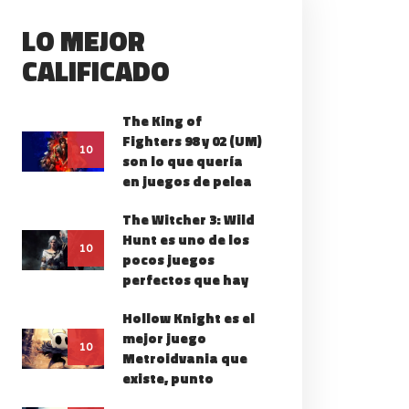
LO MEJOR
CALIFICADO
The King of
Fighters 98 y 02 (UM)
10
son lo que quería
en juegos de pelea
The Witcher 3: Wild
Hunt es uno de los
10
pocos juegos
perfectos que hay
Hollow Knight es el
mejor juego
10
Metroidvania que
existe, punto