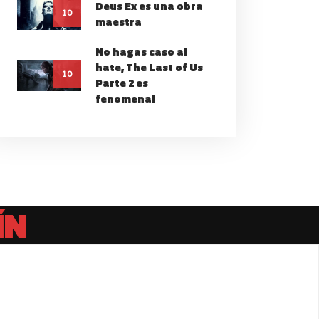
Deus Ex es una obra
10
maestra
No hagas caso al
hate, The Last of Us
10
Parte 2 es
fenomenal
ÍN