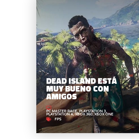
DEAD ISLAND ESTÁ
MUY BUENO CON
AMIGOS
PC MASTER RACE
PLAYSTATION 3
PLAYSTATION 4
XBOX 360
XBOX ONE
FPS