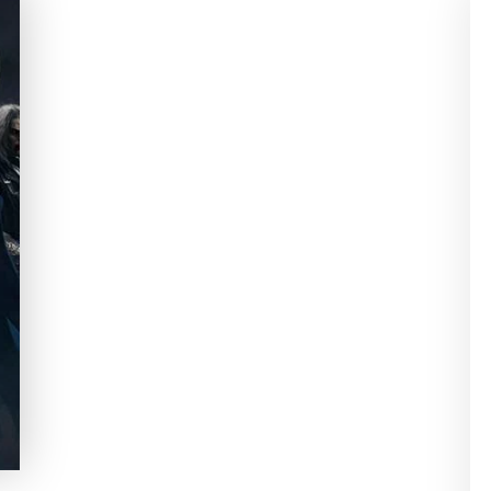
MAGIC THE
GATHERING: DUELS OF
PLANESWALKERS –
2012 ME DEVOLVIÓ A MI
ADOLESCENCIA