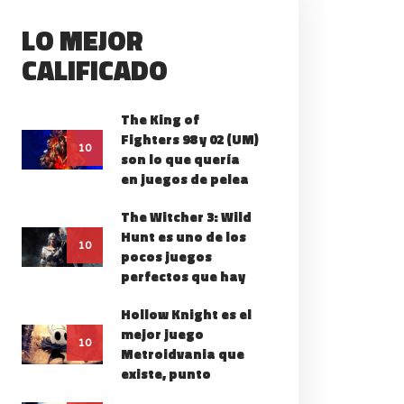
LO MEJOR
CALIFICADO
The King of
Fighters 98 y 02 (UM)
10
son lo que quería
en juegos de pelea
The Witcher 3: Wild
Hunt es uno de los
10
pocos juegos
perfectos que hay
Hollow Knight es el
mejor juego
10
Metroidvania que
existe, punto