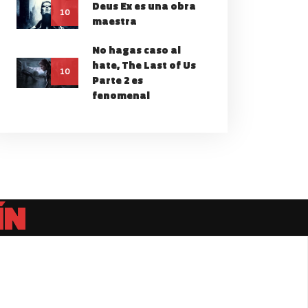
Deus Ex es una obra
10
maestra
No hagas caso al
hate, The Last of Us
10
Parte 2 es
fenomenal
ÍN