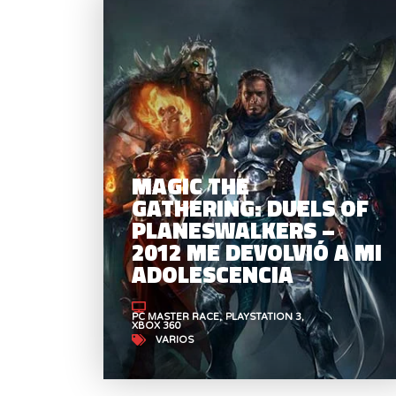
MAGIC THE
GATHERING: DUELS OF
PLANESWALKERS –
2012 ME DEVOLVIÓ A MI
ADOLESCENCIA
PC MASTER RACE
PLAYSTATION 3
XBOX 360
VARIOS