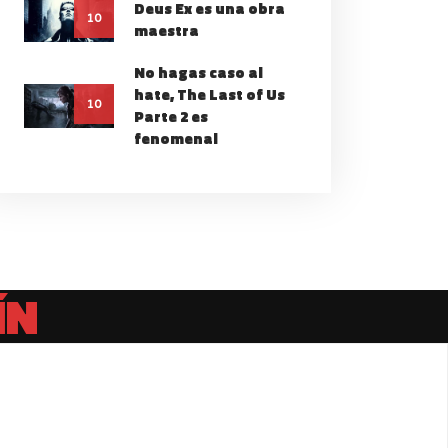
Deus Ex es una obra
10
maestra
No hagas caso al
hate, The Last of Us
10
Parte 2 es
fenomenal
ÍN