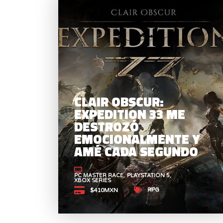
CLAIR OBSCUR:
EXPEDITION 33 ME
DESTROZÓ
EMOCIONALMENTE Y
AMÉ CADA SEGUNDO
PC MASTER RACE
PLAYSTATION 5
XBOX SERIES
RPG
$410MXN