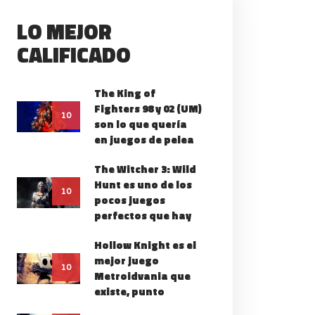
LO MEJOR
CALIFICADO
The King of
Fighters 98 y 02 (UM)
10
son lo que quería
en juegos de pelea
The Witcher 3: Wild
Hunt es uno de los
10
pocos juegos
perfectos que hay
Hollow Knight es el
mejor juego
10
Metroidvania que
existe, punto