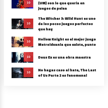
(UM) son lo que quería en
10
juegos de pelea
The Witcher 3: Wild Hunt es uno
de los pocos juegos perfectos
10
que hay
Hollow Knight es el mejor juego
10
Metroidvania que existe, punto
Deus Ex es una obra maestra
10
No hagas caso al hate, The Last
10
of Us Parte 2 es fenomenal