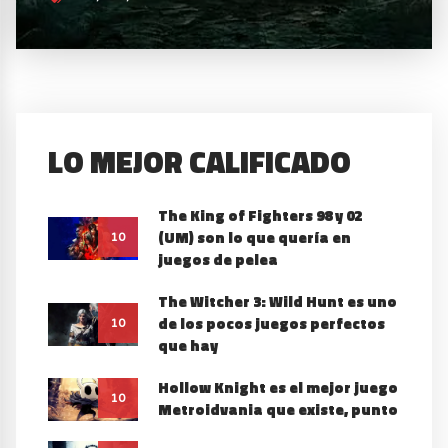
LO MEJOR CALIFICADO
The King of Fighters 98 y 02
(UM) son lo que quería en
10
juegos de pelea
The Witcher 3: Wild Hunt es uno
de los pocos juegos perfectos
10
que hay
Hollow Knight es el mejor juego
10
Metroidvania que existe, punto