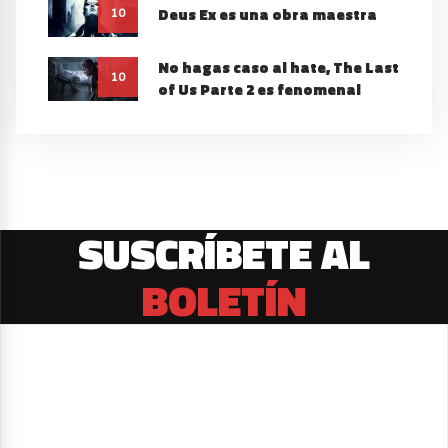
Deus Ex es una obra maestra
10
No hagas caso al hate, The Last
10
of Us Parte 2 es fenomenal
SUSCRÍBETE AL
BOLETÍN