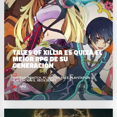
TALES OF XILLIA ES QUIZÁ EL
MEJOR RPG DE SU
GENERACIÓN
NINTENDO SWITCH
PC MASTER RACE
PLAYSTATION 3
PLAYSTATION 5
XBOX SERIES
RPG