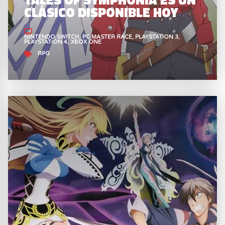
CLÁSICO DISPONIBLE HOY
NINTENDO SWITCH
PC MASTER RACE
PLAYSTATION 3
PLAYSTATION 4
XBOX ONE
RPG