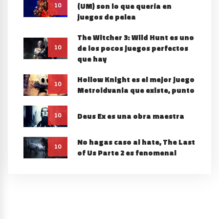
(UM) son lo que quería en
10
juegos de pelea
The Witcher 3: Wild Hunt es uno
de los pocos juegos perfectos
10
que hay
Hollow Knight es el mejor juego
10
Metroidvania que existe, punto
Deus Ex es una obra maestra
10
No hagas caso al hate, The Last
10
of Us Parte 2 es fenomenal