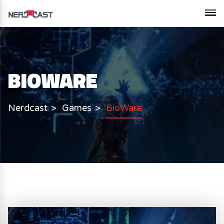
BIOWARE
Nerdcast
Games
BioWare